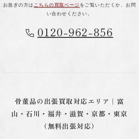
お急ぎの方は
こちらの買取ページ
をご覧いただくか、お問
い合わせください。
0120-962-856
お問い合わせ
フリーダイヤル
0120-962-856
24時間対応
antique shop樹
0766-73-2171
骨董品の出張買取対応エリア｜富
11:00～16:00
山・石川・福井・滋賀・京都・東京
東京店
03-6284-4649
（無料出張対応）
11:00～17:00