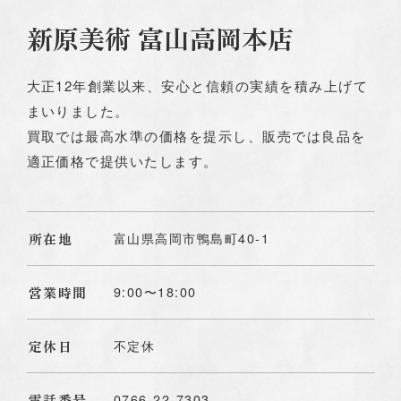
新原美術 富山高岡本店
大正12年創業以来、安心と信頼の実績を積み上げて
まいりました。
お問い合わせ
買取では最高水準の価格を提示し、販売では良品を
適正価格で提供いたします。
フリーダイヤル
0120-962-856
24時間対応
所在地
富山県高岡市鴨島町40-1
antique shop樹
0766-73-2171
11:00～16:00
営業時間
9:00〜18:00
定休日
不定休
東京店
03-6284-4649
11:00～17:00
電話番号
0766-22-7303