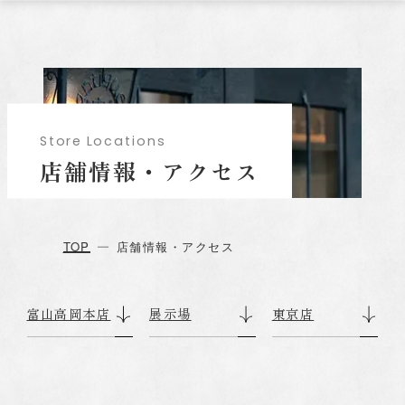
S
t
o
r
e
L
o
c
a
t
i
o
n
s
店
舗
情
報
・
ア
ク
セ
ス
TOP
店舗情報・アクセス
富山高岡本店
展示場
東京店