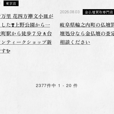
3
東京店
2026.08.03
金仏壇買取専門店
万里 花四方襷文小皿が
した❣️上野公園から一
岐阜県輪之内町の仏壇
徒町駅から徒歩７分🚶台
壇処分なら金仏壇の査
アンティークショップ新
相談ください
です✨
2377件中 1 - 20 件