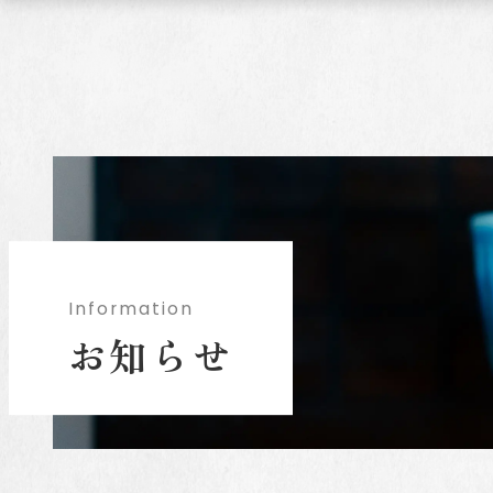
I
n
f
o
r
m
a
t
i
o
n
お
知
ら
せ