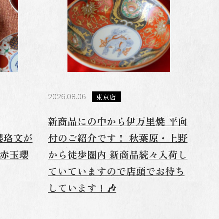
2026.08.06
東京店
新商品にの中から伊万里焼 平向
瓔珞文が
付のご紹介です！ 秋葉原・上野
 赤玉瓔
から徒歩圏内 新商品続々入荷し
ていていますので店頭でお待ち
しています！🎶