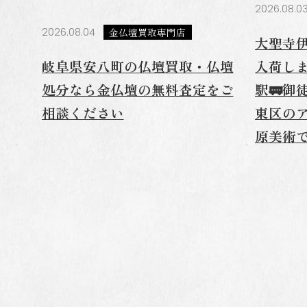
2026.08.0
2026.08.04
金仏壇買取専門店
大聖寺伊
岐阜県安八町の仏壇買取・仏壇
入荷しま
処分なら金仏壇の無料査定をご
駅🚃御
相談ください
東区の
原美術