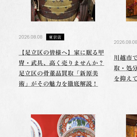
2026.08.08
東京店
2026.08.0
【足立区の皆様へ】家に眠る甲
川越市
冑・武具、高く売りませんか？
取・処
足立区の骨董品買取「新原美
を抑え
術」がその魅力を徹底解説！