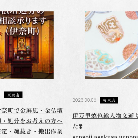
お問い
フリーダイ
012
antique sho
076
6
東京店
東京店
11:0
2026.08.05
東京店
伊奈町で金屏風・金仏壇
03-
伊万里焼色絵人物文通
却・処分をお考えの方へ
た❣️
査定・魂抜き・搬出作業
sensoji.asakusa.uenop