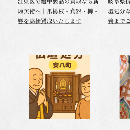
江東区で鼈甲製品の買取なら新
岐阜県
原美術へ｜爪楊枝・食器・櫛・
壇処分
簪を高価買取いたします
養まで