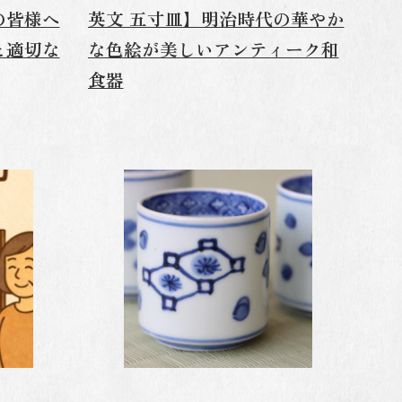
の皆様へ
英文 五寸皿】明治時代の華やか
と適切な
な色絵が美しいアンティーク和
食器