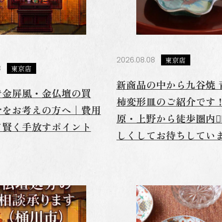
2026.08.08
東京店
8
東京店
新商品の中から九谷焼 
で金屏風・金仏壇の買
柿変形皿のご紹介です！
分をお考えの方へ｜費用
原・上野から徒歩圏内🚶‍♂
て賢く手放すポイント
しくしてお待ちしていま