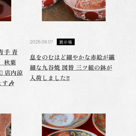
2026.08.07
展示場
青手 青
息をのむほど細やかな赤絵が繊
 秋葉
細な九谷焼 図替 三ツ組の鉢が
️ 店内涼
入荷しました‼️
す🎶