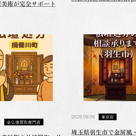
原美術が完全サポート
富山高岡本店
東京店
2026.08.05
東京店
5
金仏壇買取専門店
埼玉県羽生市で金屏風