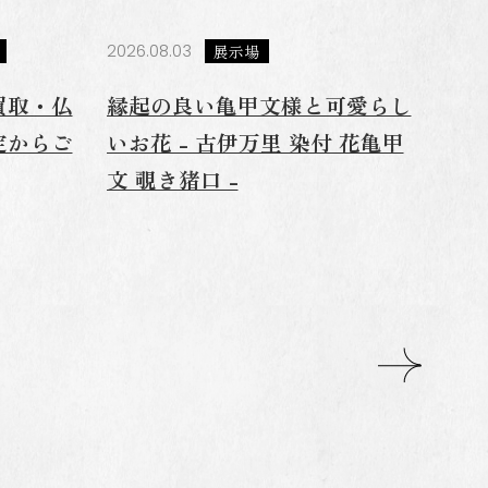
2026.08.03
展示場
買取・仏
縁起の良い亀甲文様と可愛らし
定からご
いお花 - 古伊万里 染付 花亀甲
文 覗き猪口 -