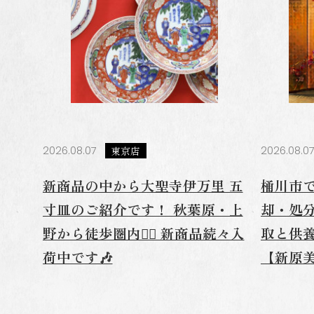
2026.08.07
東京店
2026.08.0
新商品の中から大聖寺伊万里 五
桶川市
寸皿のご紹介です！ 秋葉原・上
却・処
野から徒歩圏内🚶‍♂️ 新商品続々入
取と供
荷中です🎶
【新原