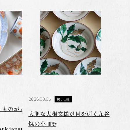
合わせ
ヤル
24時間対応
0-962-856
p樹
11:00～16:00
6-73-2171
0～17:00
2026.08.05
展示場
6284-4649
りものが入荷しまし
大胆な大根文様が目を引く九谷
焼の小皿✨
ark.japanesesouvenir