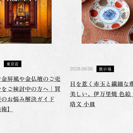
7
東京店
2026.08.06
展示場
で金屏風や金仏壇のご売
目を惹く赤玉と繊細な
分をご検討中の方へ｜買
美しい、伊万里焼 色絵
養のお悩み解決ガイド
珞文 小皿
美術】