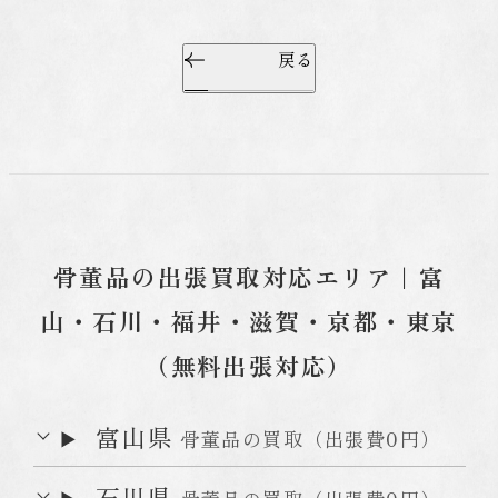
戻る
お問い合わせ
フリーダイヤル
0120-962-856
24時間対応
骨董品の出張買取対応エリア｜富
山・石川・福井・滋賀・京都・東京
antique shop樹
0766-73-2171
（無料出張対応）
11:00～16:00
富山県
骨董品の買取（出張費0円）
東京店
03-6284-4649
11:00～17:00
石川県